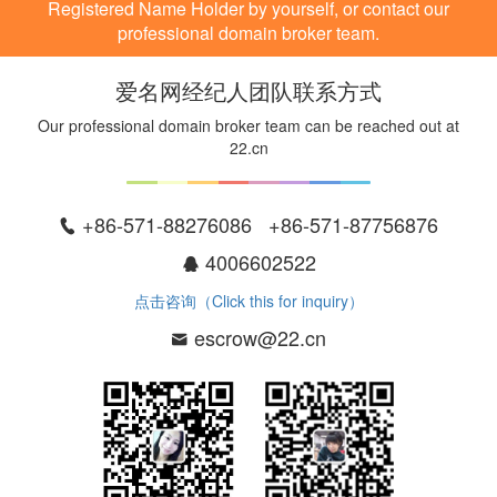
Registered Name Holder by yourself, or contact our
professional domain broker team.
爱名网经纪人团队联系方式
Our professional domain broker team can be reached out at
22.cn
+86-571-88276086 +86-571-87756876
4006602522
点击咨询（Click this for inquiry）
escrow@22.cn